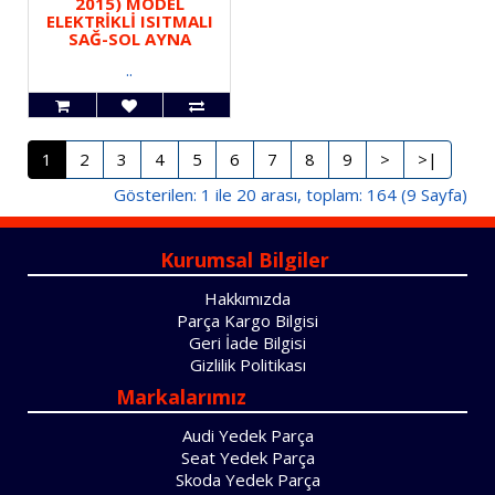
2015) MODEL
ELEKTRİKLİ ISITMALI
SAĞ-SOL AYNA
..
1
2
3
4
5
6
7
8
9
>
>|
Gösterilen: 1 ile 20 arası, toplam: 164 (9 Sayfa)
Kurumsal Bilgiler
Hakkımızda
Parça Kargo Bilgisi
Geri İade Bilgisi
Gizlilik Politikası
Markalarımız
Audi Yedek Parça
Seat Yedek Parça
Skoda Yedek Parça