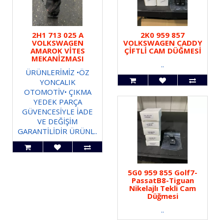
2H1 713 025 A
2K0 959 857
VOLKSWAGEN
VOLKSWAGEN CADDY
AMAROK VİTES
ÇİFTLİ CAM DÜĞMESİ
MEKANİZMASI
..
ÜRÜNLERİMİZ •ÖZ
YONCALIK
OTOMOTİV• ÇIKMA
YEDEK PARÇA
GÜVENCESİYLE İADE
VE DEĞİŞİM
GARANTİLİDİR ÜRÜNL..
5G0 959 855 Golf7-
PassatB8-Tiguan
Nikelajlı Tekli Cam
Düğmesi
..