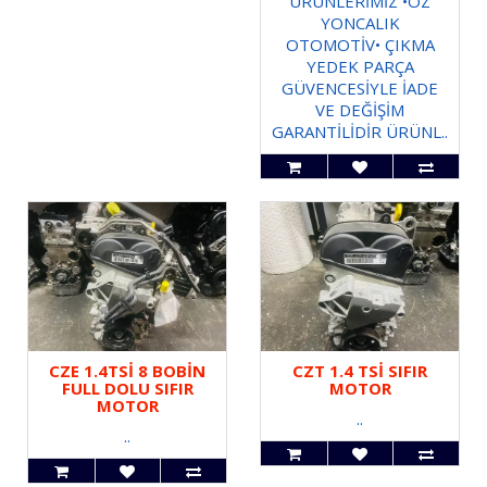
ÜRÜNLERİMİZ •ÖZ
YONCALIK
OTOMOTİV• ÇIKMA
YEDEK PARÇA
GÜVENCESİYLE İADE
VE DEĞİŞİM
GARANTİLİDİR ÜRÜNL..
CZE 1.4TSİ 8 BOBİN
CZT 1.4 TSİ SIFIR
FULL DOLU SIFIR
MOTOR
MOTOR
..
..