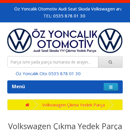
Öz Yoncalık Otomotiv Audi Seat Skoda Volkswagen araçların orijina
TEL: 0535 878 01 30
Öz Yoncalık Oto 0535 878 01 30
Menü
Volkswagen Çıkma Yedek Parça
Volkswagen Çıkma Yedek Parça