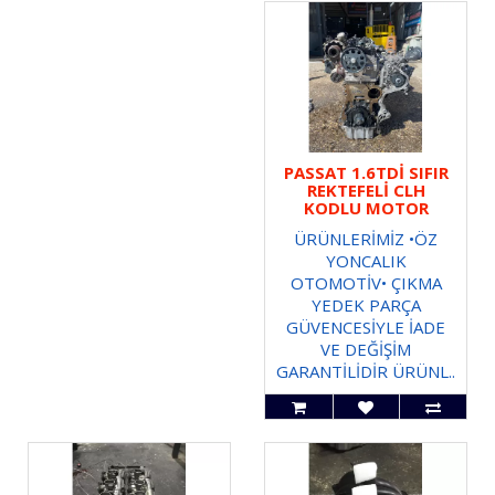
PASSAT 1.6TDİ SIFIR
REKTEFELİ CLH
KODLU MOTOR
ÜRÜNLERİMİZ •ÖZ
YONCALIK
OTOMOTİV• ÇIKMA
YEDEK PARÇA
GÜVENCESİYLE İADE
VE DEĞİŞİM
GARANTİLİDİR ÜRÜNL..