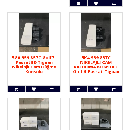
5G0 959 857C Golf7-
5K4 959 857C
PassatB8-Tiguan
NİKELAJLI CAM
Nikelajlı Cam Düğme
KALDIRMA KONSOLU
Konsolu
Golf 6-Passat-Tiguan
..
..