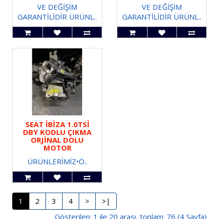
VE DEĞİŞİM
VE DEĞİŞİM
GARANTİLİDİR ÜRÜNL..
GARANTİLİDİR ÜRÜNL..
SEAT İBİZA 1.0TSİ
DBY KODLU ÇIKMA
ORJİNAL DOLU
MOTOR
ÜRÜNLERİMİZ•Ö..
1
2
3
4
>
>|
Gösterilen: 1 ile 20 arası, toplam: 76 (4 Sayfa)