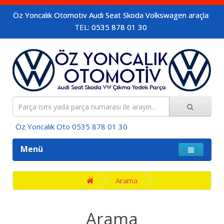
z Yoncalık Otomotiv Audi Seat Skoda Volkswagen araçların orijinal çı
TEL: 0535 878 01 30
z Yoncalık Oto 0535 878 01 30
Menü
Arama
Arama