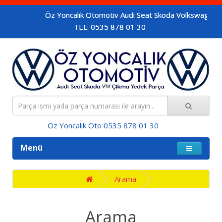
Öz Yoncalık Otomotiv Audi Seat Skoda Volkswagen araçlar
TEL: 0535 878 01 30
Öz Yoncalık Oto 0535 878 01 30
Menü
Arama
Arama