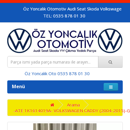
Öz Yoncalık Otomotiv Audi Seat Skoda Volkswagen araçların or
TEL: 0535 878 01 30
Öz Yoncalık Oto 0535 878 01 30
Menü
Arama
-ATE 1K1614019A- VOLKSWAGEN CADDY (2004-2015)-GOLF 5