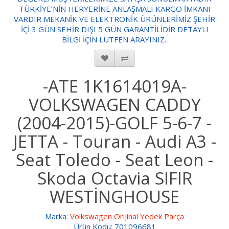
TÜRKİYE’NİN HERYERİNE ANLAŞMALI KARGO İMKANI
VARDIR MEKANİK VE ELEKTRONİK ÜRÜNLERİMİZ ŞEHİR
İÇİ 3 GÜN SEHİR DIŞI 5 GÜN GARANTİLİDİR DETAYLI
BİLGİ İÇİN LÜTFEN ARAYINIZ..
-ATE 1K1614019A-
VOLKSWAGEN CADDY
(2004-2015)-GOLF 5-6-7 -
JETTA - Touran - Audi A3 -
Seat Toledo - Seat Leon -
Skoda Octavia SIFIR
WESTİNGHOUSE
Marka:
Volkswagen Orijinal Yedek Parça
Ürün Kodu: 701096681