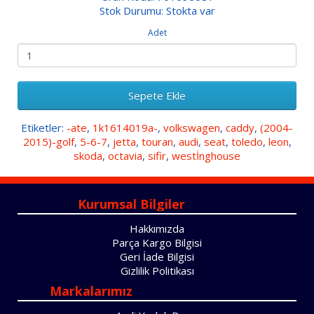
Stok Durumu: Stokta var
Adet
Sepete Ekle
Etiketler:
-ate
,
1k1614019a-
,
volkswagen
,
caddy
,
(2004-
2015)-golf
,
5-6-7
,
jetta
,
touran
,
audi
,
seat
,
toledo
,
leon
,
skoda
,
octavia
,
sifir
,
westİnghouse
Kurumsal Bilgiler
Hakkımızda
Parça Kargo Bilgisi
Geri İade Bilgisi
Gizlilik Politikası
Markalarımız