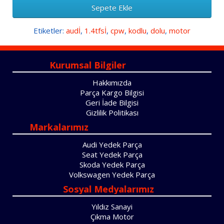
Sepete Ekle
Etiketler:
audİ
,
1.4tfsİ
,
cpw
,
kodlu
,
dolu
,
motor
Kurumsal Bilgiler
Hakkımızda
Parça Kargo Bilgisi
Geri İade Bilgisi
Gizlilik Politikası
Markalarımız
Audi Yedek Parça
Seat Yedek Parça
Skoda Yedek Parça
Volkswagen Yedek Parça
Sosyal Medyalarımız
Yıldız Sanayi
Çıkma Motor