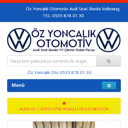
Öz Yoncalık Otomotiv Audi Seat Skoda Volkswagen araçlar
TEL: 0535 878 01 30
Öz Yoncalık Oto 0535 878 01 30
Menü
AUDİ A3 1.4TFSİ CPW KODLU DOLU MOTOR