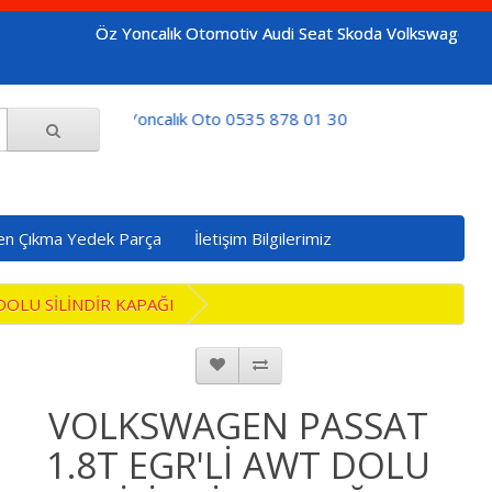
Öz Yoncalık Otomotiv Audi Seat Skoda Volkswagen araçların
Öz Yoncalık Oto 0535 878 01 30
en Çıkma Yedek Parça
İletişim Bilgilerimiz
DOLU SİLİNDİR KAPAĞI
VOLKSWAGEN PASSAT
1.8T EGR'Lİ AWT DOLU