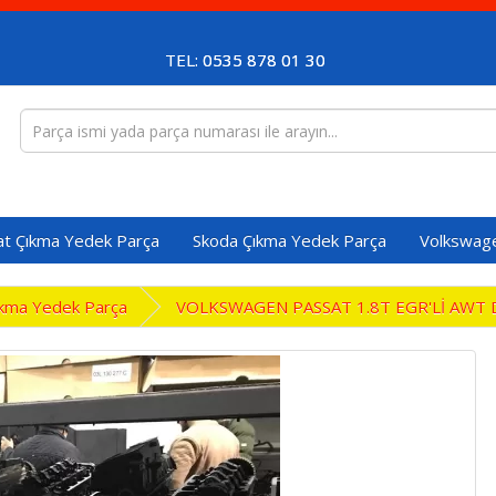
TEL: 0535 878 01 30
at Çıkma Yedek Parça
Skoda Çıkma Yedek Parça
Volkswag
kma Yedek Parça
VOLKSWAGEN PASSAT 1.8T EGR'Lİ AWT 